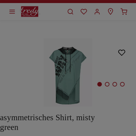
alt springen
Bildergalerie überspringen
asymmetrisches Shirt, misty
green