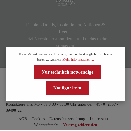
Fashion-Trends, Inspirationen, Aktionen &
Events.
Jetzt Newsletter abonnieren und nichts mehr
verpassen!
Diese Website verwendet Cookies, um eine bestmögliche Erfahrung
bieten zu können.
Mehr Informationen ...
Nur technisch notwendige
Konfigurieren
Kontaktiere uns: Mo - Fr 9:00 - 17:00 Uhr unter der
+49 (0) 2157 -
89498-22
AGB
Cookies
Datenschutzerklärung
Impressum
Widerrufsrecht
Vertrag widerrufen