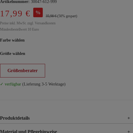
Artikelnummer:
30047-612-999
17,99 €
%
35,98 €
(50% gespart)
Preise inkl. MwSt. zzgl. Versandkosten
Mindestbestellwert 10 Euro
Farbe wählen
Größe wählen
Größenberater
✓ verfügbar
(Lieferung 3-5 Werktage)
Produktdetails
+
Material und Pflegehinweise
+