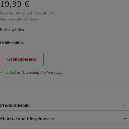
19,99 €
Preise inkl. MwSt. zzgl. Versandkosten
Mindestbestellwert 10 Euro
Farbe wählen
Größe wählen
Größenberater
✓ verfügbar
(Lieferung 3-5 Werktage)
Produktdetails
+
Material und Pflegehinweise
+
Material
95% Baumwolle, 5% Elasthan