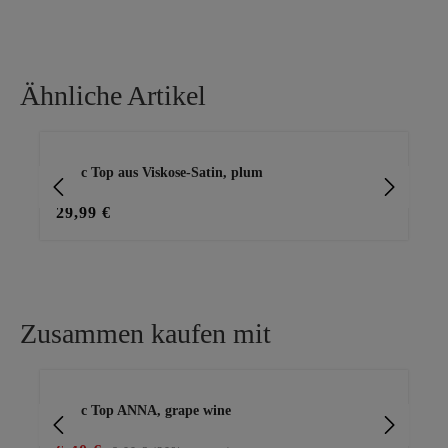
Ähnliche Artikel
Produktgalerie überspringen
Basic Top aus Viskose-Satin, plum
Ba
29,99 €
15
Zusammen kaufen mit
Produktgalerie überspringen
Basic Top ANNA, grape wine
lei