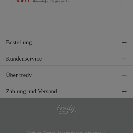
6,40 €
25
8,00 €
(20% gespart)
Bestellung
Kundenservice
Über tredy
Zahlung und Versand