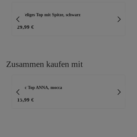
Produktgalerie überspringen
Zipfeliges Top mit Spitze, schwarz
Ba
29,99 €
15
Zusammen kaufen mit
Produktgalerie überspringen
Basic Top ANNA, mocca
Pu
15,99 €
39