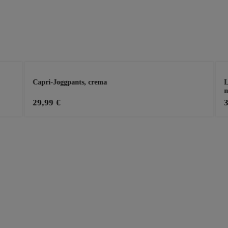
Capri-Joggpants, crema
L
m
29,99 €