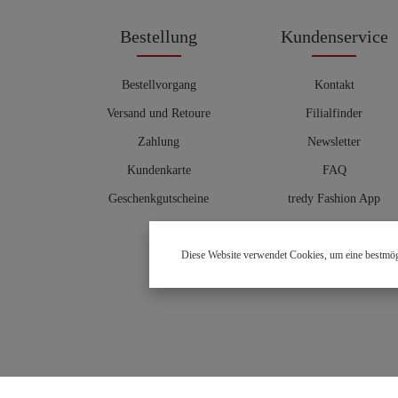
Bestellung
Kundenservice
Bestellvorgang
Kontakt
Versand und Retoure
Filialfinder
Zahlung
Newsletter
Kundenkarte
FAQ
Geschenkgutscheine
tredy Fashion App
Größentabelle
Diese Website verwendet Cookies, um eine bestmög
Hosenberater
OUTLET