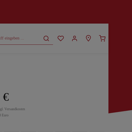
CURVY
SALE
 €
zgl. Versandkosten
0 Euro