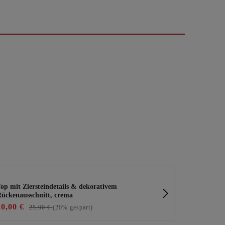
op mit Ziersteindetails & dekorativem
Chiffon-Top
ückenausschnitt, crema
20,00 €
29,99 €
25,00 €
(20% gespart)