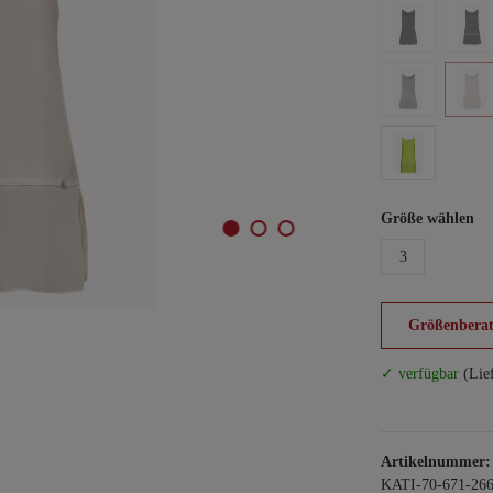
Größe wählen
3
Größenberat
✓ verfügbar
(Lie
Artikelnummer:
KATI-70-671-26