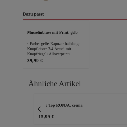
Dazu passt
Produktgalerie überspringen
Musselinbluse mit Print, gelb
• Farbe: gelb• Kapuze• halblange
Knopfleiste• 3/4 Ärmel mit
Knopfriegel• Alloverprint•
Rückseite ca. 14cm länger• 100%
39,99 €
BaumwollePassform Maße bei
Größe 1:• Schnitt: locker fließend•
Brustweite: 53cm• Gesamtlänge:
69cmHinweis: Es handelt sich
Ähnliche Artikel
hierbei um einen Nicht-tredy-
gelabelten Zukauf.
Produktgalerie überspringen
g, weiß
Basic Top RONJA, crema
15,99 €