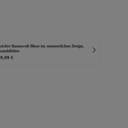
eichte Baumwoll-Bluse im sommerlichen Design,
Rock aus Spi
andelblüte
39,99 €
23,20 €
29