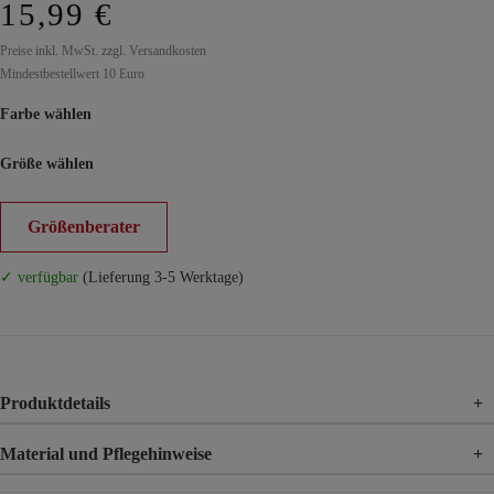
15,99 €
Preise inkl. MwSt. zzgl. Versandkosten
Mindestbestellwert 10 Euro
Farbe wählen
Größe wählen
Größenberater
✓ verfügbar
(Lieferung 3-5 Werktage)
Produktdetails
+
Material und Pflegehinweise
+
Material
95% Baumwolle, 5% Elasthan