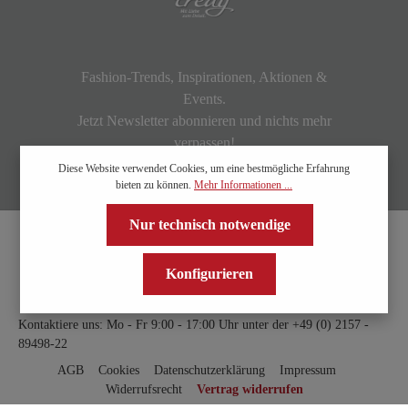
Fashion-Trends, Inspirationen, Aktionen &
Events.
Jetzt Newsletter abonnieren und nichts mehr
verpassen!
Diese Website verwendet Cookies, um eine bestmögliche Erfahrung
bieten zu können.
Mehr Informationen ...
Nur technisch notwendige
Konfigurieren
Kontaktiere uns: Mo - Fr 9:00 - 17:00 Uhr unter der
+49 (0) 2157 -
89498-22
AGB
Cookies
Datenschutzerklärung
Impressum
Widerrufsrecht
Vertrag widerrufen