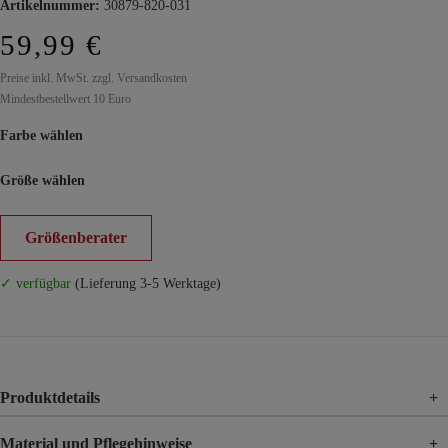
Artikelnummer:
30879-820-031
59,99 €
Preise inkl. MwSt. zzgl. Versandkosten
Mindestbestellwert 10 Euro
Farbe wählen
Größe wählen
Größenberater
✓ verfügbar
(Lieferung 3-5 Werktage)
Produktdetails
+
Material und Pflegehinweise
+