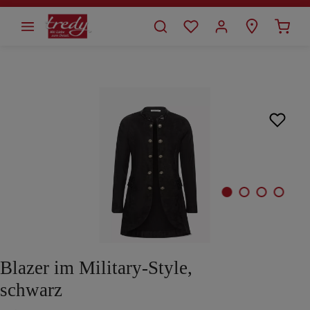
alt springen
Bildergalerie überspringen
Blazer im Military-Style,
schwarz