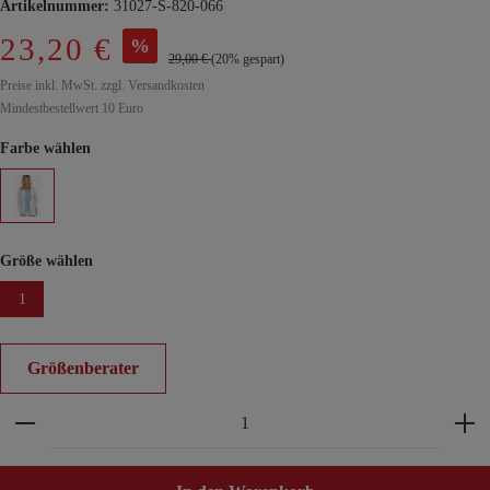
Artikelnummer:
31027-S-820-066
23,20 €
%
29,00 €
(20% gespart)
Preise inkl. MwSt. zzgl. Versandkosten
Mindestbestellwert 10 Euro
Farbe wählen
Größe wählen
1
Größenberater
Produkt Anzahl: Gib den gewünschten Wert ein ode