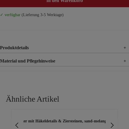
In den Warenkorb
✓ verfügbar
(Lieferung 3-5 Werktage)
Produktdetails
+
Material und Pflegehinweise
+
Material
100% Baumwolle
Ähnliche Artikel
Produktgalerie überspringen
Blazer mit Häkeldetails & Ziersteinen, sand-melange
Bla