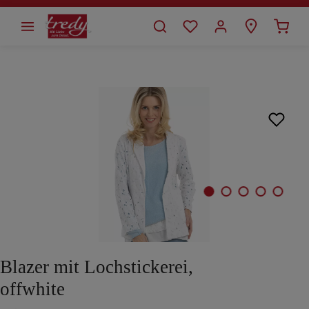
alt springen
Bildergalerie überspringen
Blazer mit Lochstickerei,
offwhite