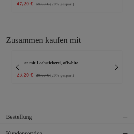
47,20 €
20
59,00 €
(20% gespart)
Zusammen kaufen mit
Produktgalerie überspringen
Blazer mit Lochstickerei, offwhite
Lei
23,20 €
35
29,00 €
(20% gespart)
Bestellung
Kundenservice