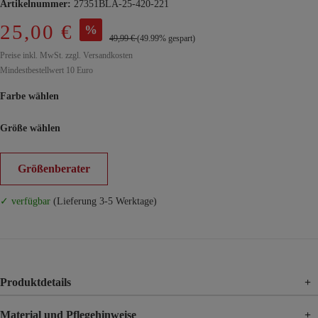
Artikelnummer:
27351BLA-25-420-221
25,00 €
%
49,99 €
(49.99% gespart)
Preise inkl. MwSt. zzgl. Versandkosten
Mindestbestellwert 10 Euro
Farbe wählen
Größe wählen
Größenberater
✓ verfügbar
(Lieferung 3-5 Werktage)
Produktdetails
+
Material und Pflegehinweise
+