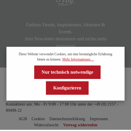
Fashion-Trends, Inspirationen, Aktionen &
Events.
Jetzt Newsletter abonnieren und nichts mehr
verpassen!
Diese Website verwendet Cookies, um eine bestmögliche Erfahrung
bieten zu können.
Mehr Informationen ...
Nur technisch notwendige
Konfigurieren
Kontaktiere uns: Mo - Fr 9:00 - 17:00 Uhr unter der
+49 (0) 2157 -
89498-22
AGB
Cookies
Datenschutzerklärung
Impressum
Widerrufsrecht
Vertrag widerrufen