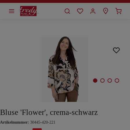
alt springen
Bildergalerie überspringen
Bluse 'Flower', crema-schwarz
Artikelnummer:
30445-420-221