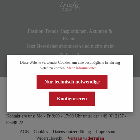
Fashion-Trends, Inspirationen, Aktionen &
Events.
Jetzt Newsletter abonnieren und nichts mehr
verpassen!
Diese Website verwendet Cookies, um eine bestmögliche Erfahrung
bieten zu können.
Mehr Informationen ...
Nur technisch notwendige
Konfigurieren
Kontaktiere uns: Mo - Fr 9:00 - 17:00 Uhr unter der
+49 (0) 2157 -
89498-22
AGB
Cookies
Datenschutzerklärung
Impressum
Widerrufsrecht
Vertrag widerrufen