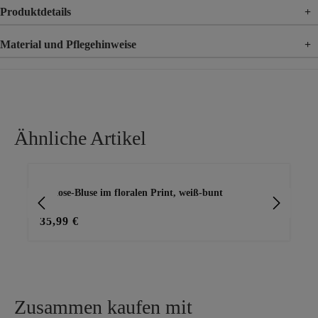
Produktdetails
+
Material und Pflegehinweise
+
Material
100% Viskose
Ähnliche Artikel
Produktgalerie überspringen
Viskose-Bluse im floralen Print, weiß-bunt
Blu
35,99 €
29
Zusammen kaufen mit