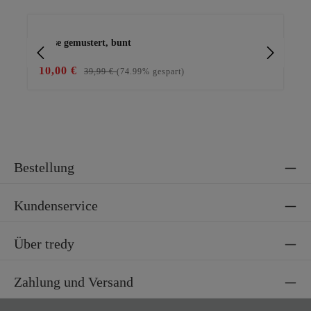
Produktgalerie überspringen
Bluse gemustert, bunt
Ba
10,00 €
15
39,99 €
(74.99% gespart)
Bestellung
Kundenservice
Über tredy
Zahlung und Versand