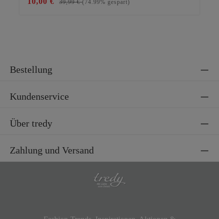
10,00 €
29
39,99 €
(74.99% gespart)
Bestellung
Kundenservice
Über tredy
Zahlung und Versand