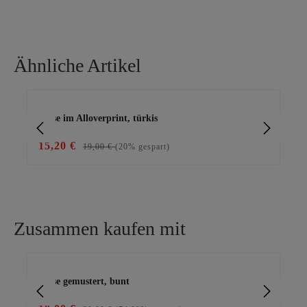
Ähnliche Artikel
Produktgalerie überspringen
Bluse im Alloverprint, türkis
15,20 €
19
19,00 €
(20% gespart)
Zusammen kaufen mit
Produktgalerie überspringen
Bluse gemustert, bunt
Bas