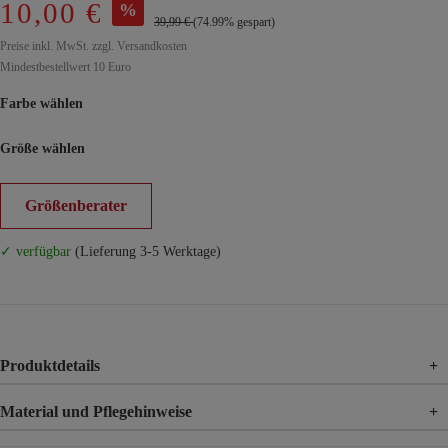
10,00 €
%
39,99 €
(74.99% gespart)
Preise inkl. MwSt. zzgl. Versandkosten
Mindestbestellwert 10 Euro
Farbe wählen
Größe wählen
Größenberater
✓ verfügbar
(Lieferung 3-5 Werktage)
Produktdetails
+
Material und Pflegehinweise
+
Material
100% Viskose