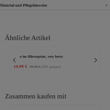
Material und Pflegehinweise
+
Material
100% Viskose
Ähnliche Artikel
Produktgalerie überspringen
Bluse im Alloverprint, very berry
Blu
19,99 €
10
39,98 €
(50% gespart)
Zusammen kaufen mit
Produktgalerie überspringen