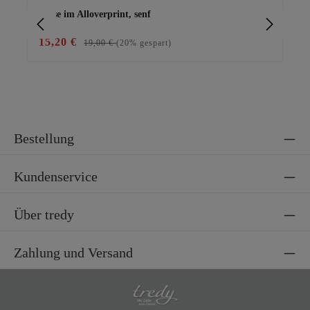
Bluse im Alloverprint, senf
Ba
15,20 €
15
19,00 €
(20% gespart)
Bestellung
Kundenservice
Über tredy
Zahlung und Versand