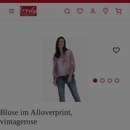
alt springen
Bildergalerie überspringen
Bluse im Alloverprint,
vintagerose