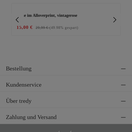
Produktgalerie überspringen
Bluse im Alloverprint, vintagerose
Wi
15,00 €
49
29,99 €
(49.98% gespart)
Bestellung
Kundenservice
Über tredy
Zahlung und Versand