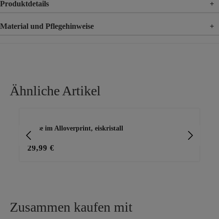
Produktdetails
+
Material und Pflegehinweise
+
Material
100% Viskose
Ähnliche Artikel
Produktgalerie überspringen
Bluse im Alloverprint, eiskristall
Blu
29,99 €
15
Zusammen kaufen mit