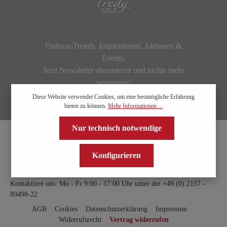
Fashion-Trends, Inspirationen, Aktionen &
Events.
Jetzt Newsletter abonnieren und nichts mehr
verpassen!
Diese Website verwendet Cookies, um eine bestmögliche Erfahrung
bieten zu können.
Mehr Informationen ...
Nur technisch notwendige
Konfigurieren
Kontaktiere uns: Mo - Fr 9:00 - 17:00 Uhr unter der
+49 (0) 2157 -
89498-22
AGB
Cookies
Datenschutzerklärung
Impressum
Widerrufsrecht
Vertrag widerrufen