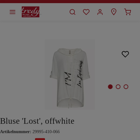
alt springen
Bildergalerie überspringen
Bluse 'Lost', offwhite
Artikelnummer:
29995-410-066