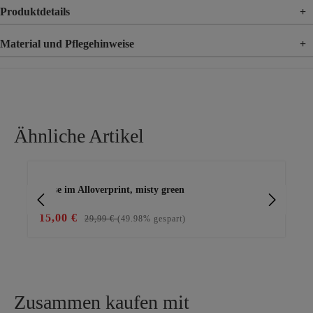
Produktdetails
+
Material und Pflegehinweise
+
Material
100% Viskose
Ähnliche Artikel
Produktgalerie überspringen
Bluse im Alloverprint, misty green
Blu
15,00 €
15
29,99 €
(49.98% gespart)
Zusammen kaufen mit