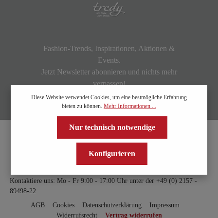
Fashion-Trends, Inspirationen, Aktionen &
Events.
Jetzt Newsletter abonnieren und nichts mehr
verpassen!
Diese Website verwendet Cookies, um eine bestmögliche Erfahrung
bieten zu können.
Mehr Informationen ...
Nur technisch notwendige
Konfigurieren
Kontaktiere uns: Mo - Fr 9:00 - 17:00 Uhr unter der
+49 (0) 2157 -
89498-22
AGB
Cookies
Datenschutzerklärung
Impressum
Widerrufsrecht
Vertrag widerrufen