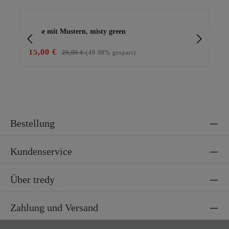
Produktgalerie überspringen
Bluse mit Mustern, misty green
Ba
15,00 €
15
29,99 €
(49.98% gespart)
Bestellung
Kundenservice
Über tredy
Zahlung und Versand