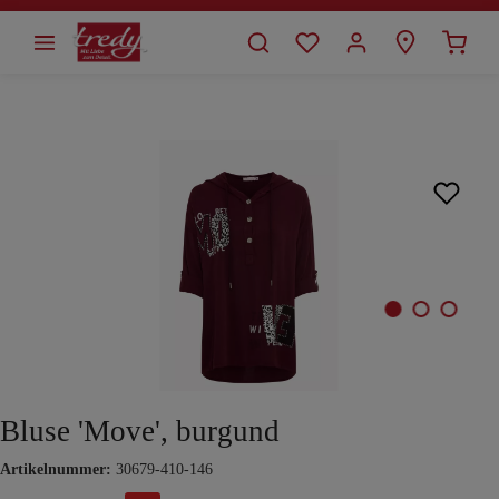
alt springen
Bildergalerie überspringen
Bluse 'Move', burgund
Artikelnummer:
30679-410-146