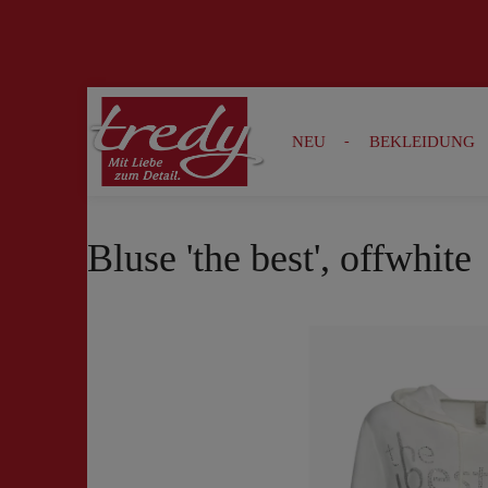
Zur Suche springen
Zur Hauptnavigation springen
NEU
BEKLEIDUNG
Bluse 'the best', offwhite
Bildergalerie überspringen