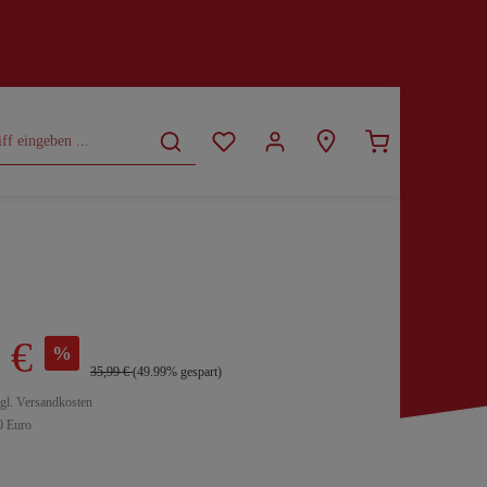
CURVY
SALE
 €
%
35,99 €
(49.99% gespart)
zgl. Versandkosten
0 Euro