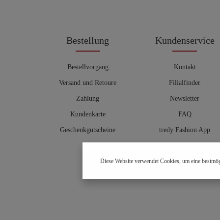
Bestellung
Kundenservice
Bestellvorgang
Kontakt
Versand und Retoure
Filialfinder
Zahlung
Newsletter
Kundenkarte
FAQ
Geschenkgutscheine
tredy Fashion App
Größentabelle
Diese Website verwendet Cookies, um eine bestmög
Hosenberater
OUTLET