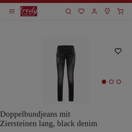
alt springen
Bildergalerie überspringen
Doppelbundjeans mit
Ziersteinen lang, black denim