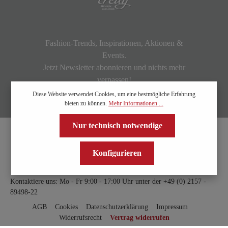
Fashion-Trends, Inspirationen, Aktionen &
Events.
Jetzt Newsletter abonnieren und nichts mehr
verpassen!
Diese Website verwendet Cookies, um eine bestmögliche Erfahrung
bieten zu können.
Mehr Informationen ...
Nur technisch notwendige
Konfigurieren
Kontaktiere uns: Mo - Fr 9:00 - 17:00 Uhr unter der
+49 (0) 2157 -
89498-22
AGB
Cookies
Datenschutzerklärung
Impressum
Widerrufsrecht
Vertrag widerrufen