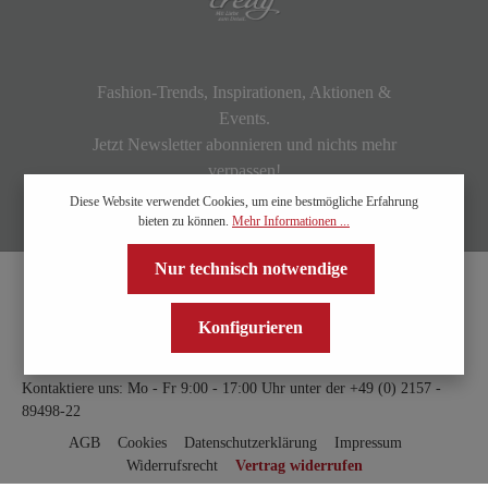
Fashion-Trends, Inspirationen, Aktionen &
Events.
Jetzt Newsletter abonnieren und nichts mehr
verpassen!
Diese Website verwendet Cookies, um eine bestmögliche Erfahrung
bieten zu können.
Mehr Informationen ...
Nur technisch notwendige
Konfigurieren
Kontaktiere uns: Mo - Fr 9:00 - 17:00 Uhr unter der
+49 (0) 2157 -
89498-22
AGB
Cookies
Datenschutzerklärung
Impressum
Widerrufsrecht
Vertrag widerrufen