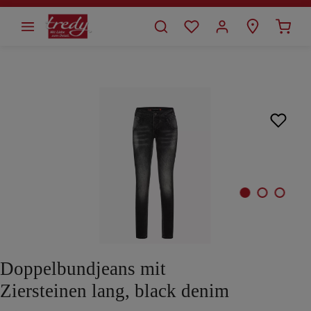
alt springen
Bildergalerie überspringen
Doppelbundjeans mit
Ziersteinen lang, black denim