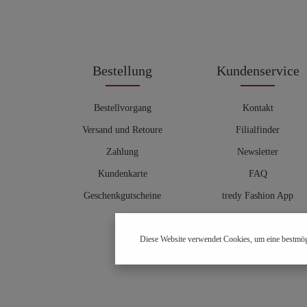
Bestellung
Kundenservice
Bestellvorgang
Kontakt
Versand und Retoure
Filialfinder
Zahlung
Newsletter
Kundenkarte
FAQ
Geschenkgutscheine
tredy Fashion App
Größentabelle
Diese Website verwendet Cookies, um eine bestmög
Hosenberater
OUTLET