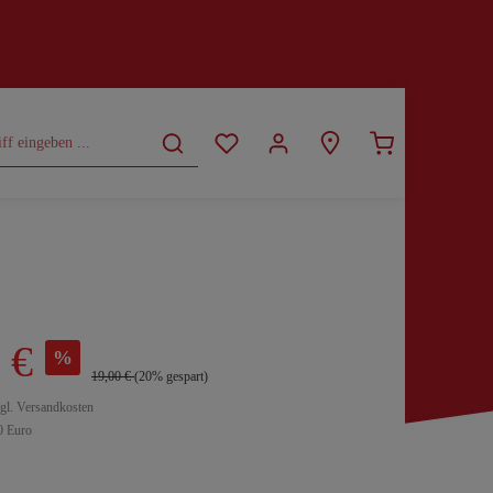
CURVY
SALE
 €
%
19,00 €
(20% gespart)
zgl. Versandkosten
0 Euro