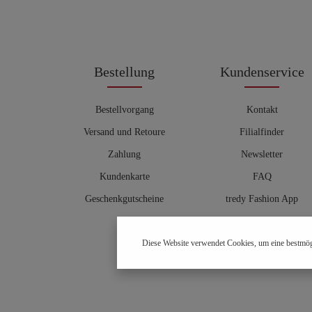
Bestellung
Kundenservice
Bestellvorgang
Kontakt
Versand und Retoure
Filialfinder
Zahlung
Newsletter
Kundenkarte
FAQ
Geschenkgutscheine
tredy Fashion App
Größentabelle
Diese Website verwendet Cookies, um eine bestmög
Hosenberater
OUTLET