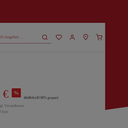
CURVY
SALE
 €
%
29,99 €
(49.98% gespart)
zgl. Versandkosten
0 Euro