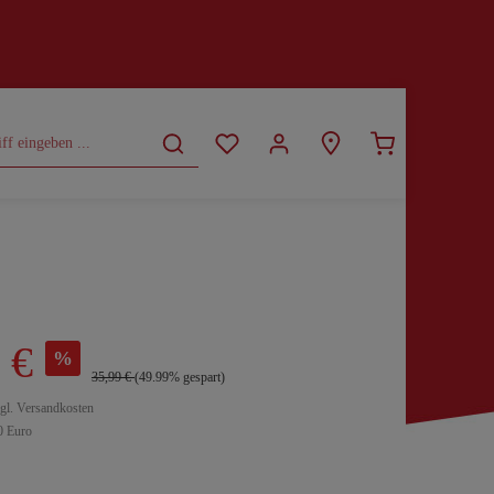
CURVY
SALE
 €
%
35,99 €
(49.99% gespart)
zgl. Versandkosten
0 Euro