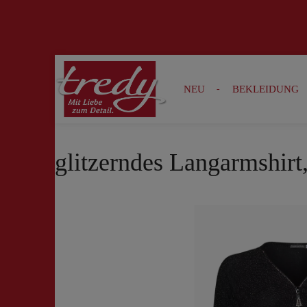
Zur Suche springen
Zur Hauptnavigation springen
NEU
BEKLEIDUNG
glitzerndes Langarmshirt
Bildergalerie überspringen