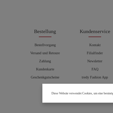
Bestellung
Kundenservice
Bestellvorgang
Kontakt
Versand und Retoure
Filialfinder
Zahlung
Newsletter
Kundenkarte
FAQ
Geschenkgutscheine
tredy Fashion App
Größentabelle
Diese Website verwendet Cookies, um eine bestmög
Hosenberater
OUTLET