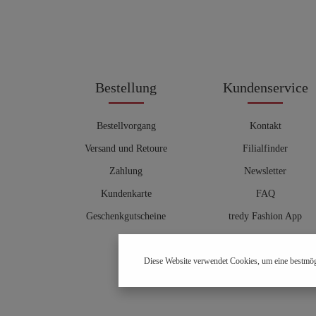
Bestellung
Kundenservice
Bestellvorgang
Kontakt
Versand und Retoure
Filialfinder
Zahlung
Newsletter
Kundenkarte
FAQ
Geschenkgutscheine
tredy Fashion App
Größentabelle
Diese Website verwendet Cookies, um eine bestmög
Hosenberater
OUTLET