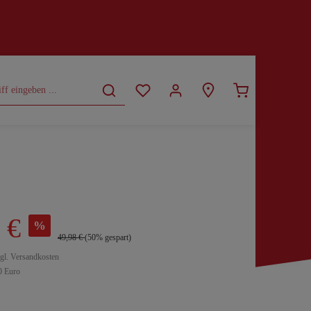
CURVY
SALE
 €
%
49,98 €
(50% gespart)
zgl. Versandkosten
0 Euro