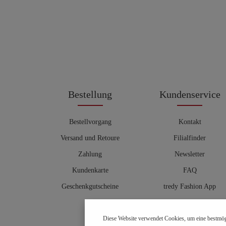
Bestellung
Kundenservice
Bestellvorgang
Kontakt
Versand und Retoure
Filialfinder
Zahlung
Newsletter
Kundenkarte
FAQ
Geschenkgutscheine
tredy Fashion App
Größentabelle
Diese Website verwendet Cookies, um eine bestmög
Hosenberater