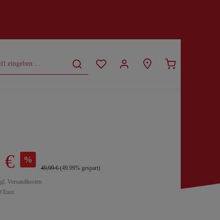
CURVY
SALE
 €
%
49,99 €
(49.99% gespart)
zgl. Versandkosten
0 Euro