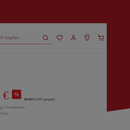
CURVY
SALE
 €
%
49,98 €
(50% gespart)
zgl. Versandkosten
0 Euro