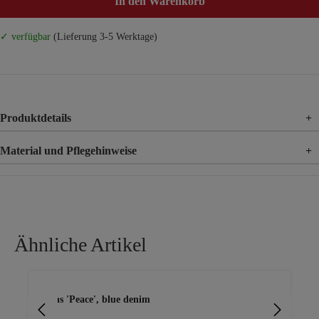
In den Warenkorb
✓ verfügbar
(Lieferung 3-5 Werktage)
Produktdetails
+
Material und Pflegehinweise
+
Material
89% Baumwolle, 9% Polyester, 2% Elasthan
Ähnliche Artikel
Produktgalerie überspringen
Jeans 'Peace', blue denim
Us