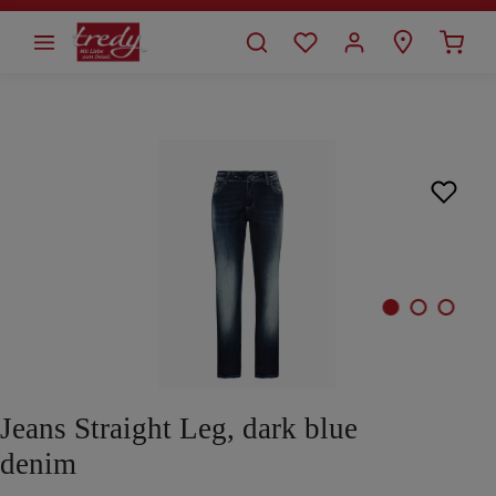
alt springen
Bildergalerie überspringen
Jeans Straight Leg, dark blue
denim