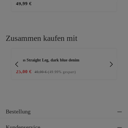
49,99 €
59
Zusammen kaufen mit
Produktgalerie überspringen
Jeans Straight Leg, dark blue denim
Ge
25,00 €
69
49,99 €
(49.99% gespart)
Bestellung
Kundenservice