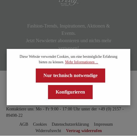
Fashion-Trends, Inspirationen, Aktionen &
Events.
Jetzt Newsletter abonnieren und nichts mehr
verpassen!
Diese Website verwendet Cookies, um eine bestmögliche Erfahrung
bieten zu können.
Mehr Informationen ...
Nur technisch notwendige
Konfigurieren
Kontaktiere uns: Mo - Fr 9:00 - 17:00 Uhr unter der
+49 (0) 2157 -
89498-22
AGB
Cookies
Datenschutzerklärung
Impressum
Widerrufsrecht
Vertrag widerrufen