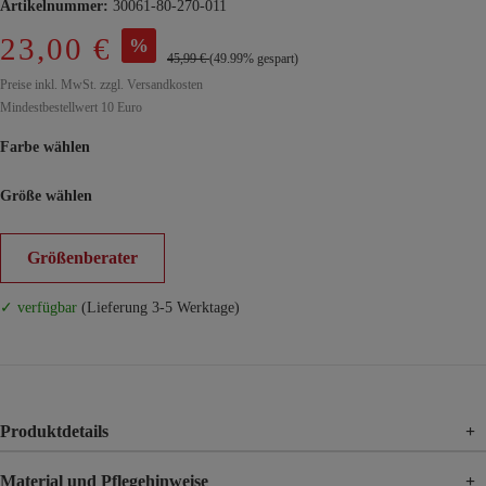
Artikelnummer:
30061-80-270-011
23,00 €
%
45,99 €
(49.99% gespart)
Preise inkl. MwSt. zzgl. Versandkosten
Mindestbestellwert 10 Euro
Farbe wählen
Größe wählen
Größenberater
✓ verfügbar
(Lieferung 3-5 Werktage)
Produktdetails
+
Material und Pflegehinweise
+