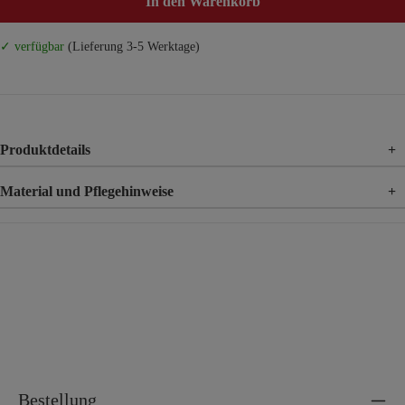
In den Warenkorb
✓ verfügbar
(Lieferung 3-5 Werktage)
Produktdetails
+
Material und Pflegehinweise
+
Material
71% Baumwolle, 25% Polyester, 4% Elasthan
Bestellung