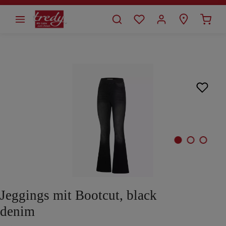
alt springen
Bildergalerie überspringen
Jeggings mit Bootcut, black
denim