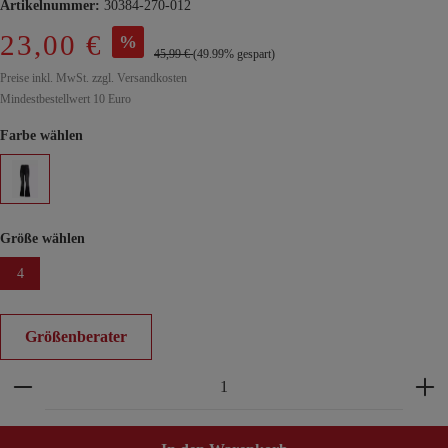
Artikelnummer:
30384-270-012
23,00 €
%
45,99 €
(49.99% gespart)
Preise inkl. MwSt. zzgl. Versandkosten
Mindestbestellwert 10 Euro
Farbe wählen
Größe wählen
4
Größenberater
Produkt Anzahl: Gib den gewünschten Wert ein ode