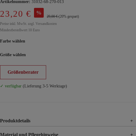
Artikelnummer:
31032-68-270-013
23,20 €
%
29,00 €
(20% gespart)
Preise inkl. MwSt. zzgl. Versandkosten
Mindestbestellwert 10 Euro
Farbe wählen
Größe wählen
Größenberater
✓ verfügbar
(Lieferung 3-5 Werktage)
Produktdetails
+
Material und Pflegehinweise
+