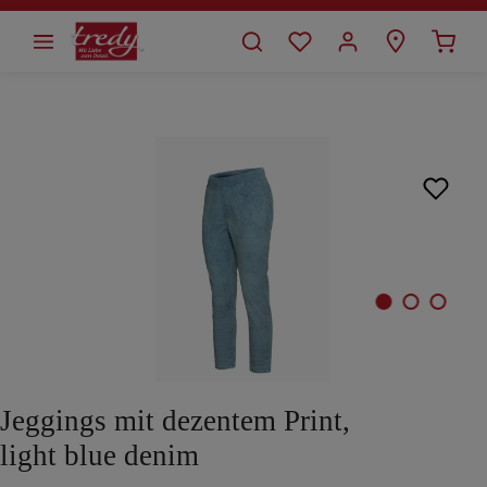
alt springen
Bildergalerie überspringen
Jeggings mit dezentem Print,
light blue denim