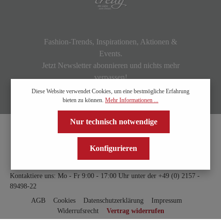
Fashion-Trends, Inspirationen, Aktionen &
Events.
Jetzt Newsletter abonnieren und nichts mehr
verpassen!
Diese Website verwendet Cookies, um eine bestmögliche Erfahrung
bieten zu können.
Mehr Informationen ...
Nur technisch notwendige
Konfigurieren
Kontaktiere uns: Mo - Fr 9:00 - 17:00 Uhr unter der
+49 (0) 2157 -
89498-22
AGB
Cookies
Datenschutzerklärung
Impressum
Widerrufsrecht
Vertrag widerrufen