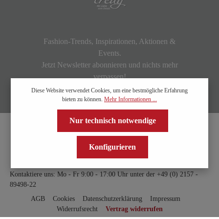
Fashion-Trends, Inspirationen, Aktionen &
Events.
Jetzt Newsletter abonnieren und nichts mehr
verpassen!
Diese Website verwendet Cookies, um eine bestmögliche Erfahrung
bieten zu können.
Mehr Informationen ...
Nur technisch notwendige
Konfigurieren
Kontaktiere uns: Mo - Fr 9:00 - 17:00 Uhr unter der
+49 (0) 2157 -
89498-22
AGB
Cookies
Datenschutzerklärung
Impressum
Widerrufsrecht
Vertrag widerrufen