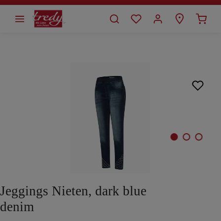
alt springen
Bildergalerie überspringen
Jeggings Nieten, dark blue
denim