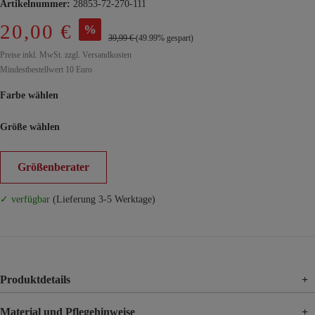
Artikelnummer:
28853-72-270-111
20,00 €
%
39,99 €
(49.99% gespart)
Preise inkl. MwSt. zzgl. Versandkosten
Mindestbestellwert 10 Euro
Farbe wählen
Größe wählen
Größenberater
✓ verfügbar
(Lieferung 3-5 Werktage)
Produktdetails
+
Material und Pflegehinweise
+