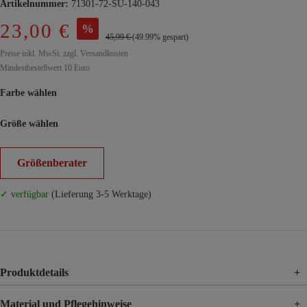
Artikelnummer:
71301-72-SU-140-043
23,00 €
%
45,99 €
(49.99% gespart)
Preise inkl. MwSt. zzgl. Versandkosten
Mindestbestellwert 10 Euro
Farbe wählen
Größe wählen
Größenberater
✓ verfügbar
(Lieferung 3-5 Werktage)
Produktdetails
+
Material und Pflegehinweise
+