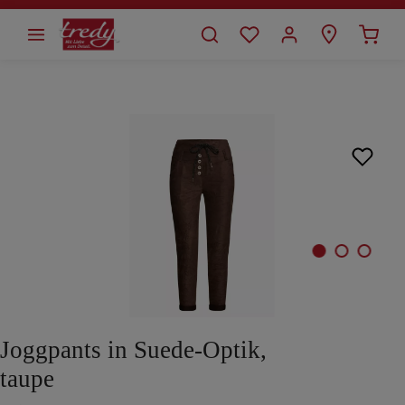
alt springen
Bildergalerie überspringen
Joggpants in Suede-Optik,
taupe