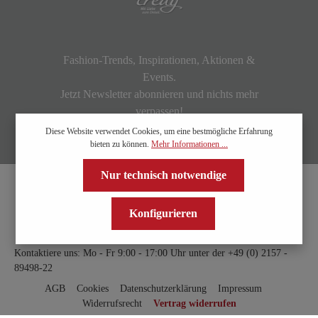
Fashion-Trends, Inspirationen, Aktionen &
Events.
Jetzt Newsletter abonnieren und nichts mehr
verpassen!
Diese Website verwendet Cookies, um eine bestmögliche Erfahrung
bieten zu können.
Mehr Informationen ...
Nur technisch notwendige
Konfigurieren
Kontaktiere uns: Mo - Fr 9:00 - 17:00 Uhr unter der
+49 (0) 2157 -
89498-22
AGB
Cookies
Datenschutzerklärung
Impressum
Widerrufsrecht
Vertrag widerrufen