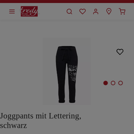
alt springen
Bildergalerie überspringen
Joggpants mit Lettering,
schwarz