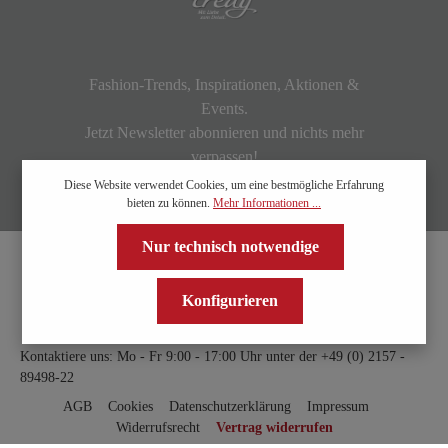
Fashion-Trends, Inspirationen, Aktionen &
Events.
Jetzt Newsletter abonnieren und nichts mehr
verpassen!
Diese Website verwendet Cookies, um eine bestmögliche Erfahrung
bieten zu können.
Mehr Informationen ...
Nur technisch notwendige
Konfigurieren
Kontaktiere uns: Mo - Fr 9:00 - 17:00 Uhr unter der
+49 (0) 2157 -
89498-22
AGB
Cookies
Datenschutzerklärung
Impressum
Widerrufsrecht
Vertrag widerrufen