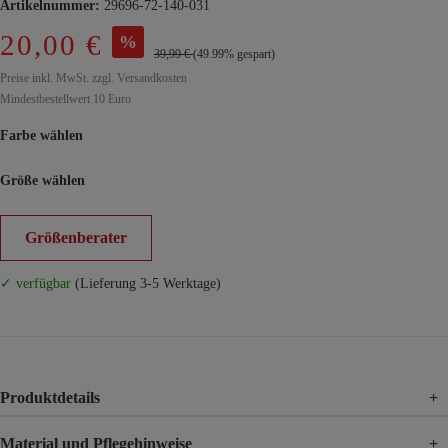
Artikelnummer:
29696-72-140-031
20,00 €
%
39,99 €
(49.99% gespart)
Preise inkl. MwSt. zzgl. Versandkosten
Mindestbestellwert 10 Euro
Farbe wählen
Größe wählen
Größenberater
✓ verfügbar
(Lieferung 3-5 Werktage)
Produktdetails
+
Material und Pflegehinweise
+