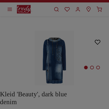
alt springen
Bildergalerie überspringen
Kleid 'Beauty', dark blue
denim