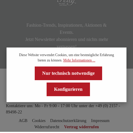
Fashion-Trends, Inspirationen, Aktionen &
Events.
Jetzt Newsletter abonnieren und nichts mehr
verpassen!
Diese Website verwendet Cookies, um eine bestmögliche Erfahrung
bieten zu können.
Mehr Informationen ...
Nur technisch notwendige
Konfigurieren
Kontaktiere uns: Mo - Fr 9:00 - 17:00 Uhr unter der
+49 (0) 2157 -
89498-22
AGB
Cookies
Datenschutzerklärung
Impressum
Widerrufsrecht
Vertrag widerrufen