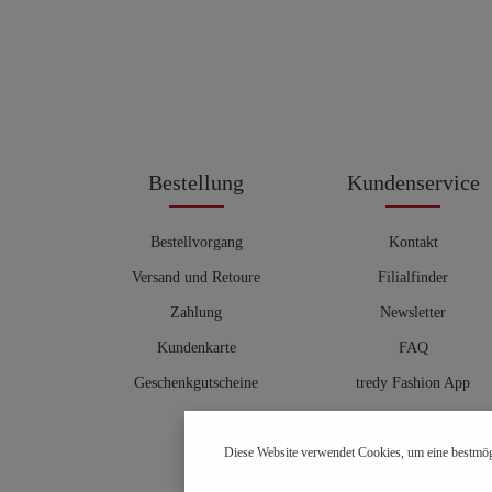
Bestellung
Kundenservice
Bestellvorgang
Kontakt
Versand und Retoure
Filialfinder
Zahlung
Newsletter
Kundenkarte
FAQ
Geschenkgutscheine
tredy Fashion App
Größentabelle
Diese Website verwendet Cookies, um eine bestmög
Hosenberater
OUTLET