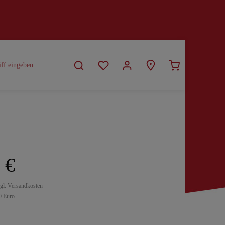
CURVY
SALE
 €
zgl. Versandkosten
0 Euro