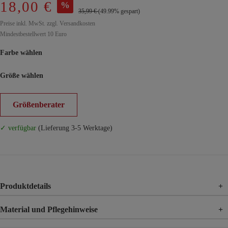
18,00 €
%
35,99 €
(49.99% gespart)
Preise inkl. MwSt. zzgl. Versandkosten
Mindestbestellwert 10 Euro
Farbe wählen
Größe wählen
Größenberater
✓ verfügbar
(Lieferung 3-5 Werktage)
Produktdetails
+
Material und Pflegehinweise
+
Material
95% Polyester, 5% Elasthan