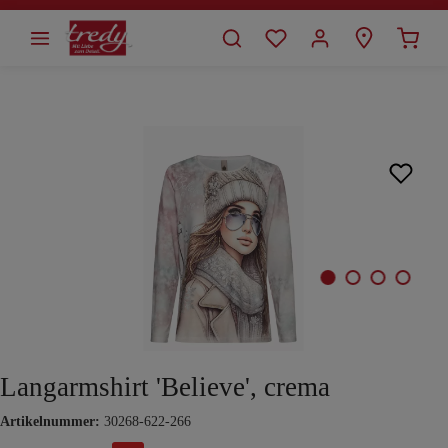
alt springen
Bildergalerie überspringen
Langarmshirt 'Believe', crema
Artikelnummer:
30268-622-266