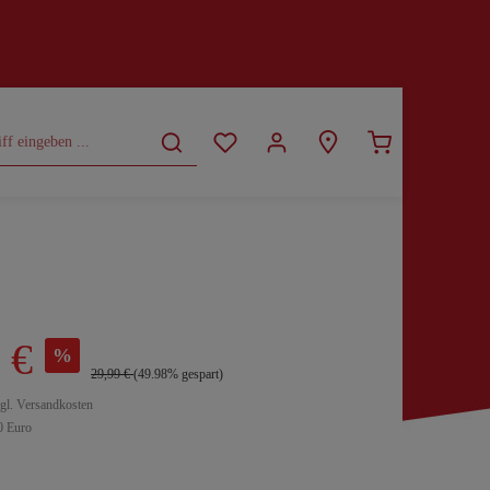
CURVY
SALE
 €
%
29,99 €
(49.98% gespart)
zgl. Versandkosten
0 Euro