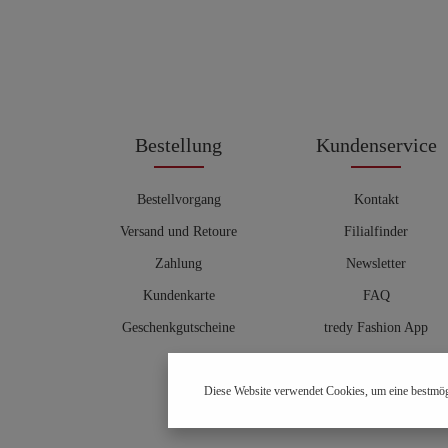
Bestellung
Kundenservice
Bestellvorgang
Kontakt
Versand und Retoure
Filialfinder
Zahlung
Newsletter
Kundenkarte
FAQ
Geschenkgutscheine
tredy Fashion App
Größentabelle
Diese Website verwendet Cookies, um eine bestmög
Hosenberater
OUTLET