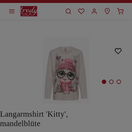
alt springen
Bildergalerie überspringen
Langarmshirt 'Kitty',
mandelblüte