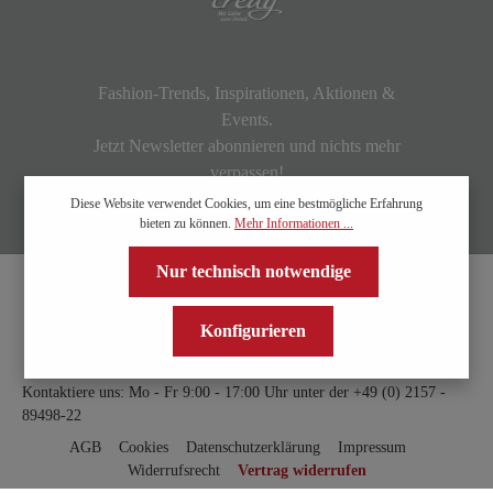
Fashion-Trends, Inspirationen, Aktionen &
Events.
Jetzt Newsletter abonnieren und nichts mehr
verpassen!
Diese Website verwendet Cookies, um eine bestmögliche Erfahrung
bieten zu können.
Mehr Informationen ...
Nur technisch notwendige
Konfigurieren
Kontaktiere uns: Mo - Fr 9:00 - 17:00 Uhr unter der
+49 (0) 2157 -
89498-22
AGB
Cookies
Datenschutzerklärung
Impressum
Widerrufsrecht
Vertrag widerrufen