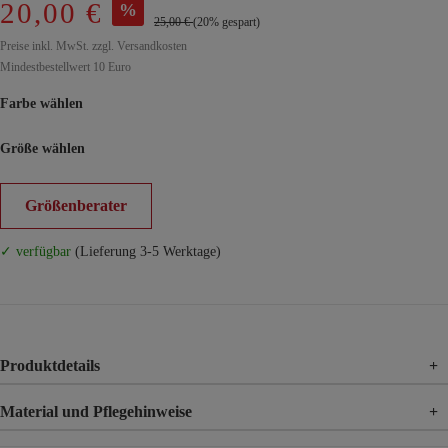
20,00 €
%
25,00 €
(20% gespart)
Preise inkl. MwSt. zzgl. Versandkosten
Mindestbestellwert 10 Euro
Farbe wählen
Größe wählen
Größenberater
✓ verfügbar
(Lieferung 3-5 Werktage)
Produktdetails
+
Material und Pflegehinweise
+
Material
92% Polyester, 8% Elasthan