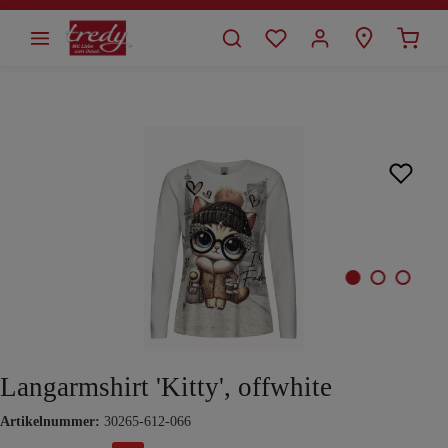
alt springen
Bildergalerie überspringen
Langarmshirt 'Kitty', offwhite
Artikelnummer:
30265-612-066