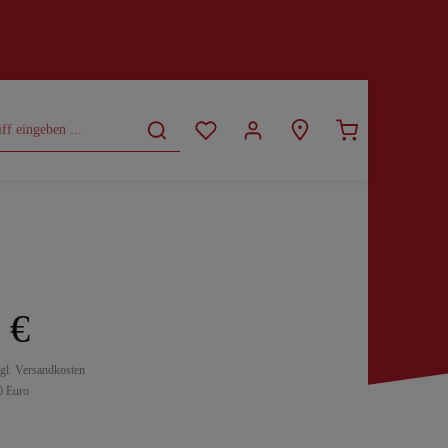
CURVY
SALE
 €
zgl. Versandkosten
0 Euro