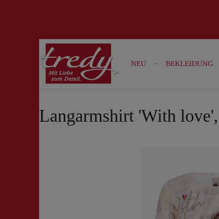
Zur Suche springen
Zur Hauptnavigation springen
NEU
BEKLEIDUNG
Langarmshirt 'With love'
Bildergalerie überspringen