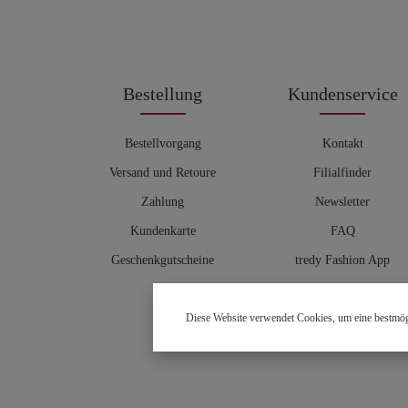
Bestellung
Kundenservice
Bestellvorgang
Kontakt
Versand und Retoure
Filialfinder
Zahlung
Newsletter
Kundenkarte
FAQ
Geschenkgutscheine
tredy Fashion App
Größentabelle
Diese Website verwendet Cookies, um eine bestmög
Hosenberater
OUTLET