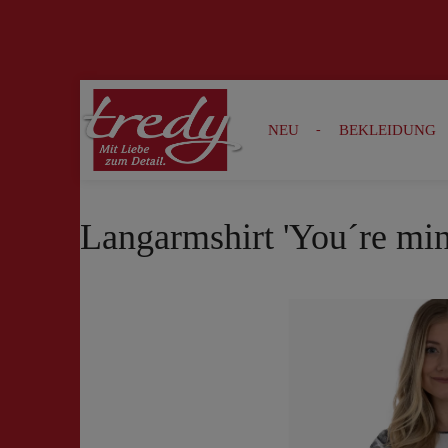
Zur Suche springen
Zur Hauptnavigation springen
NEU
BEKLEIDUNG
Langarmshirt 'You´re min
Bildergalerie überspringen