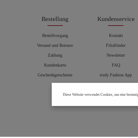
Bestellung
Kundenservice
Bestellvorgang
Kontakt
Versand und Retoure
Filialfinder
Zahlung
Newsletter
Kundenkarte
FAQ
Geschenkgutscheine
tredy Fashion App
Größentabelle
Diese Website verwendet Cookies, um eine bestmög
Hosenberater
OUTLET