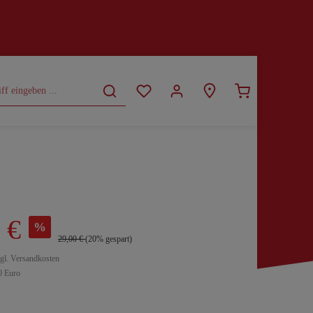
CURVY
SALE
 €
%
29,00 €
(20% gespart)
zgl. Versandkosten
0 Euro