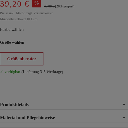
39,20 €
%
49,00 €
(20% gespart)
Preise inkl. MwSt. zzgl. Versandkosten
Mindestbestellwert 10 Euro
Farbe wählen
Größe wählen
Größenberater
✓ verfügbar
(Lieferung 3-5 Werktage)
Produktdetails
+
Material und Pflegehinweise
+
Material
95% Polyacryl, 5% Polyamid