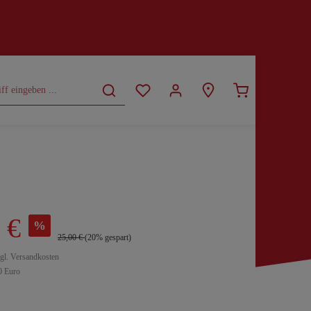
CURVY
SALE
 €
%
25,00 €
(20% gespart)
zgl. Versandkosten
0 Euro