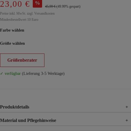
23,00 €
%
45,99 €
(49.99% gespart)
Preise inkl. MwSt. zzgl. Versandkosten
Mindestbestellwert 10 Euro
Farbe wählen
Größe wählen
Größenberater
✓ verfügbar
(Lieferung 3-5 Werktage)
Produktdetails
+
Material und Pflegehinweise
+
Material
49% Polyamid, 44% Viskose, 7% Elasthan