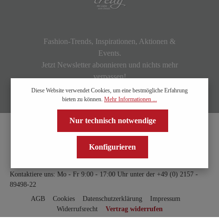
Fashion-Trends, Inspirationen, Aktionen &
Events.
Jetzt Newsletter abonnieren und nichts mehr
verpassen!
Diese Website verwendet Cookies, um eine bestmögliche Erfahrung
bieten zu können.
Mehr Informationen ...
Nur technisch notwendige
Konfigurieren
Kontaktiere uns: Mo - Fr 9:00 - 17:00 Uhr unter der
+49 (0) 2157 -
89498-22
AGB
Cookies
Datenschutzerklärung
Impressum
Widerrufsrecht
Vertrag widerrufen