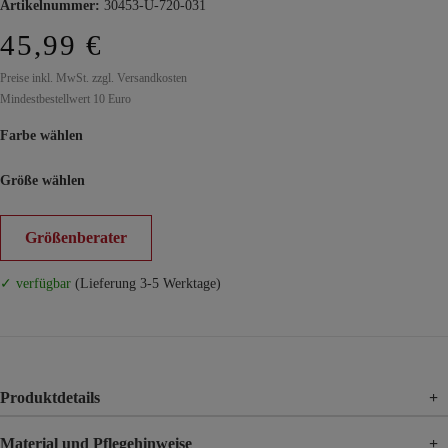
Artikelnummer:
30453-U-720-031
45,99 €
Preise inkl. MwSt. zzgl. Versandkosten
Mindestbestellwert 10 Euro
Farbe wählen
Größe wählen
Größenberater
✓ verfügbar
(Lieferung 3-5 Werktage)
Produktdetails
+
Material und Pflegehinweise
+