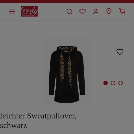
alt springen
Bildergalerie überspringen
leichter Sweatpullover,
schwarz