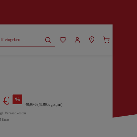
CURVY
SALE
 €
%
49,99 €
(49.99% gespart)
zgl. Versandkosten
0 Euro