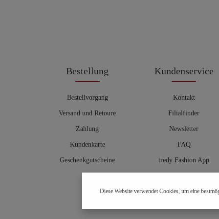
Bestellung
Kundenservice
Bestellvorgang
Kontakt
Versand und Retoure
Filialfinder
Zahlung
Newsletter
Kundenkarte
FAQ
Geschenkgutscheine
tredy Fashion App
Größentabelle
Diese Website verwendet Cookies, um eine bestmög
Hosenberater
OUTLET