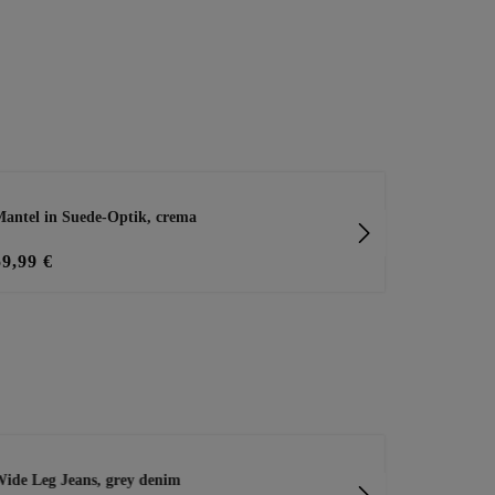
antel in Suede-Optik, crema
Mantel mit z
59,99 €
69,99 €
ide Leg Jeans, grey denim
Bluse in Stru