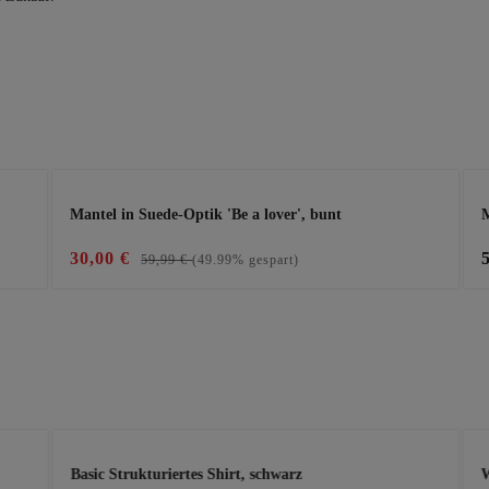
Mantel in Suede-Optik 'Be a lover', bunt
M
30,00 €
59,99 €
(49.99% gespart)
Basic Strukturiertes Shirt, schwarz
W