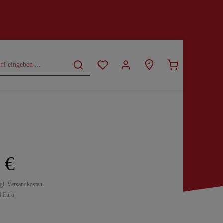
CURVY
SALE
 €
zgl. Versandkosten
0 Euro