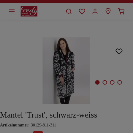
alt springen
Bildergalerie überspringen
Mantel 'Trust', schwarz-weiss
Artikelnummer:
30129-811-311