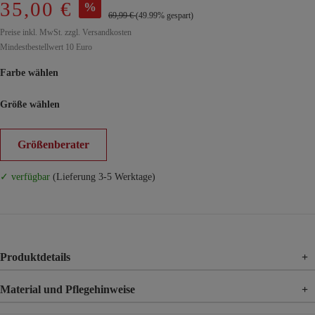
35,00 €
%
69,99 €
(49.99% gespart)
Preise inkl. MwSt. zzgl. Versandkosten
Mindestbestellwert 10 Euro
Farbe wählen
Größe wählen
Größenberater
✓ verfügbar
(Lieferung 3-5 Werktage)
Produktdetails
+
Material und Pflegehinweise
+
Material
97% Polyester, 3% Elasthan