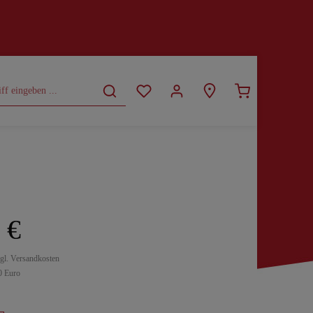
CURVY
SALE
 €
zgl. Versandkosten
0 Euro