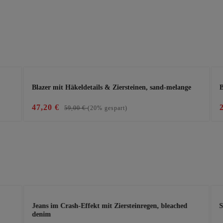
Blazer mit Häkeldetails & Ziersteinen, sand-melange
B
47,20 €
59,00 €
(20% gespart)
Jeans im Crash-Effekt mit Ziersteinregen, bleached
S
denim