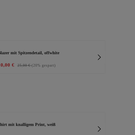
lazer mit Spitzendetail, offwhite
Blazer mit Lo
20,00 €
23,20 €
25,00 €
(20% gespart)
29
hirt mit knalligem Print, weiß
Bluse mit Zi