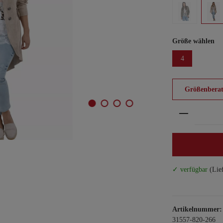
Größe wählen
4
Größenberat
Produkt An
✓ verfügbar
(Lie
Artikelnummer:
31557-820-266