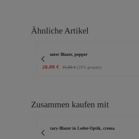
Ähnliche Artikel
Produktgalerie überspringen
sand-melange
eleganter Blazer, pepper
28,00 €
35,00 €
(20% gespart)
Zusammen kaufen mit
Produktgalerie überspringen
Military-Blazer in Leder-Optik, crema