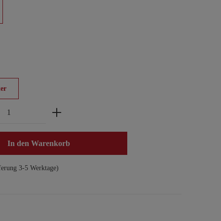
er
zahl: Gib den gewünschten Wert ein oder benu
In den Warenkorb
ferung 3-5 Werktage)