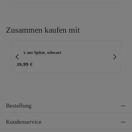
Zusammen kaufen mit
Produktgalerie überspringen
Rock aus Spitze, schwarz
Bas
39,99 €
15
Bestellung
Kundenservice