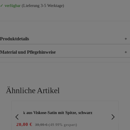
✓ verfügbar
(Lieferung 3-5 Werktage)
Produktdetails
+
Material und Pflegehinweise
+
Material
96% Polyester, 4% Elasthan
Material 2
95% Viskose, 5% Elasthan
Ähnliche Artikel
Produktgalerie überspringen
Rock aus Viskose-Satin mit Spitze, schwarz
we
20,00 €
29
39,99 €
(49.99% gespart)